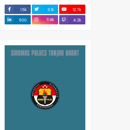
1.5k
3.1k
12.7k
11.8k
500
4.2k