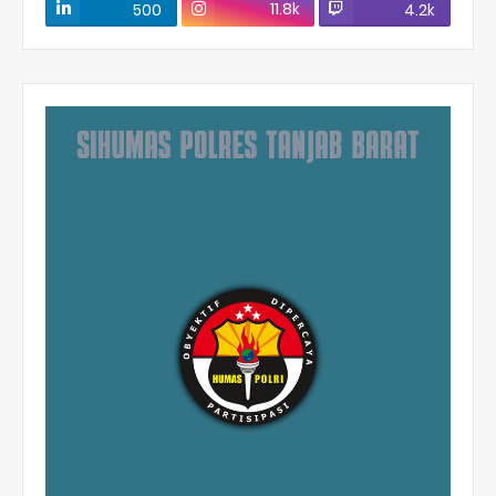
11.8k
500
4.2k