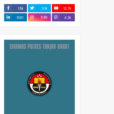
1.5k
3.1k
12.7k
11.8k
500
4.2k