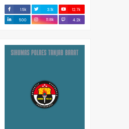
1.5k
3.1k
12.7k
11.8k
500
4.2k