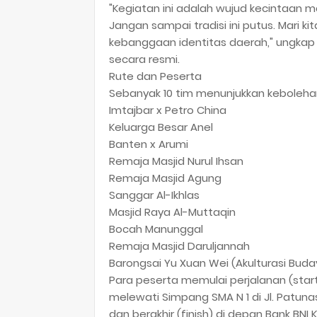
"Kegiatan ini adalah wujud kecintaan 
Jangan sampai tradisi ini putus. Mari k
kebanggaan identitas daerah," ungka
secara resmi.
​Rute dan Peserta
Sebanyak 10 tim menunjukkan keboleha
​Imtajbar x Petro China
​Keluarga Besar Anel
​Banten x Arumi
​Remaja Masjid Nurul Ihsan
​Remaja Masjid Agung
​Sanggar Al-Ikhlas
​Masjid Raya Al-Muttaqin
​Bocah Manunggal
​Remaja Masjid Daruljannah
​Barongsai Yu Xuan Wei (Akulturasi Buda
​Para peserta memulai perjalanan (start
melewati Simpang SMA N 1 di Jl. Patunas
dan berakhir (finish) di depan Bank BNI 