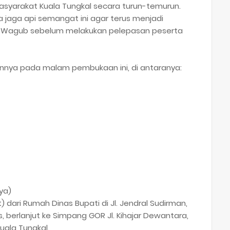
masyarakat Kuala Tungkal secara turun-temurun.
ita jaga api semangat ini agar terus menjadi
p Wagub sebelum melakukan pelepasan peserta
nnya pada malam pembukaan ini, di antaranya:
ya)
) dari Rumah Dinas Bupati di Jl. Jendral Sudirman,
, berlanjut ke Simpang GOR Jl. Kihajar Dewantara,
Kuala Tungkal.