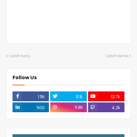
Lebih baru
Lebih lama
Follow Us
1.5k
3.1k
12.7k
11.8k
500
4.2k