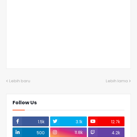
Lebih baru
Lebih lama
Follow Us
1.5k
3.1k
12.7k
11.8k
500
4.2k