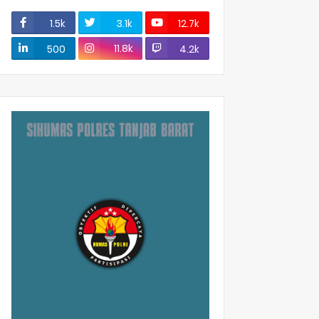
1.5k
3.1k
12.7k
11.8k
500
4.2k