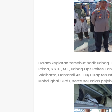
Dalam kegiatan tersebut hadir Kabag 
Prima, S.STP., M.E., Kabag Ops Polres Ta
Widiharto, Danramil 419-03/TI Kapten In
Mohd Iqbal, S.Pd.I., serta sejumlah peja