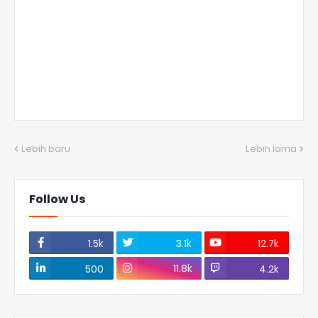
Lebih baru
Lebih lama
Follow Us
1.5k
3.1k
12.7k
11.8k
500
4.2k