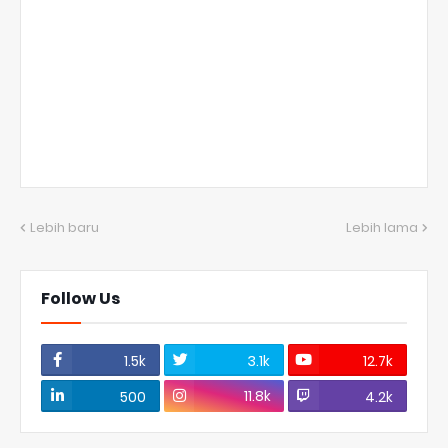
Lebih baru
Lebih lama
Follow Us
1.5k
3.1k
12.7k
11.8k
500
4.2k