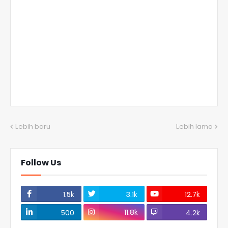
Lebih baru
Lebih lama
Follow Us
1.5k
3.1k
12.7k
11.8k
500
4.2k