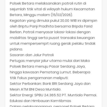
Polsek Betara melaksanakan patroli rutin di
sejumlah titik vital di wilayah hukum Kecamatan
Betara, Minggu malam (15/02/2026).
​Kegiatan yang dimulai pukul 20.00 WIB ini dipimpin
oleh Briptu Panji Pradhita bersama Bripda Farid
Berlian. Patroli menyasar lokasi-lokasi dengan
mobilitas tinggi serta pusat transaksi keuangan
untuk mempersempit ruang gerak pelaku tindak
pidana.
​Sasaran dan Jalur Patroli
​Petugas menyisir jalur utama mulai dari Mako
Polsek Betara menuju Pasar Serdang Jaya,
hingga kawasan Pematang Lumut. Beberapa
titik fokus pengamanan meliputi:
​Sektor Perbankan: Bank BRI Serdang Jaya dan
Mesin ATM BNI Desa Muntialo.
​Sektor Energi: SPBU 24.365.52 PT. Muntialo Permai.
​Edukasi dan Himbauan Kamtibmas
​Dalam pelaksanaannya, personel Polsek Betara