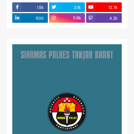
1.5k
3.1k
12.7k
11.8k
500
4.2k