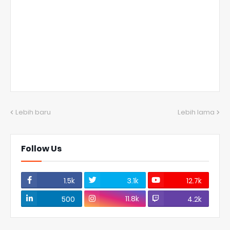
Lebih baru
Lebih lama
Follow Us
1.5k
3.1k
12.7k
11.8k
500
4.2k