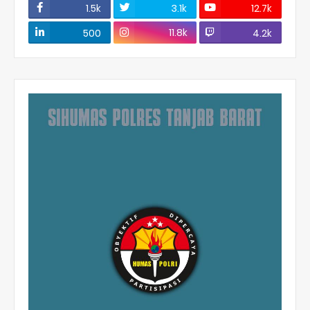
1.5k
3.1k
12.7k
11.8k
500
4.2k