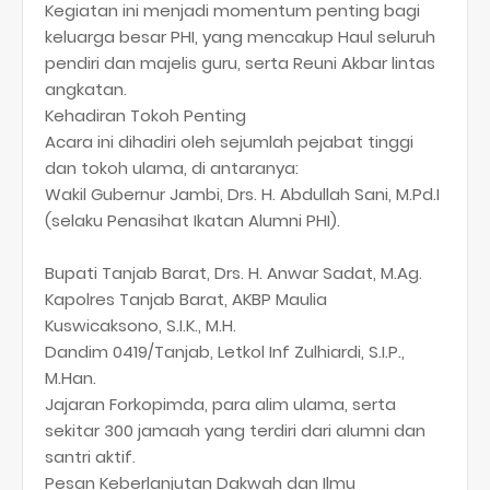
​Kegiatan ini menjadi momentum penting bagi
keluarga besar PHI, yang mencakup Haul seluruh
pendiri dan majelis guru, serta Reuni Akbar lintas
angkatan.
​Kehadiran Tokoh Penting
​Acara ini dihadiri oleh sejumlah pejabat tinggi
dan tokoh ulama, di antaranya:
​Wakil Gubernur Jambi, Drs. H. Abdullah Sani, M.Pd.I
(selaku Penasihat Ikatan Alumni PHI).
​Bupati Tanjab Barat, Drs. H. Anwar Sadat, M.Ag.
​Kapolres Tanjab Barat, AKBP Maulia
Kuswicaksono, S.I.K., M.H.
​Dandim 0419/Tanjab, Letkol Inf Zulhiardi, S.I.P.,
M.Han.
​Jajaran Forkopimda, para alim ulama, serta
sekitar 300 jamaah yang terdiri dari alumni dan
santri aktif.
​Pesan Keberlanjutan Dakwah dan Ilmu