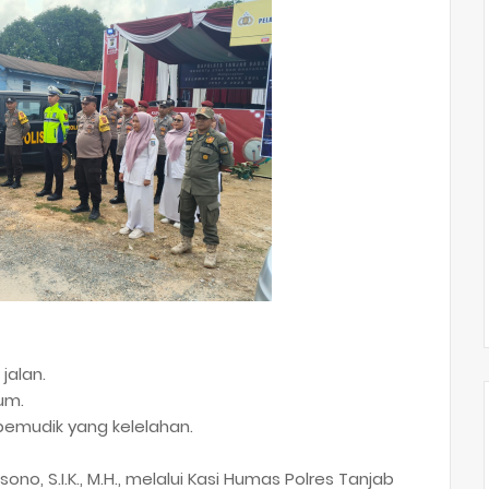
jalan.
um.
pemudik yang kelelahan.
ono, S.I.K., M.H., melalui Kasi Humas Polres Tanjab