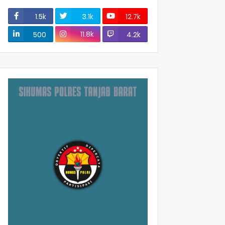
1.5k
3.1k
12.7k
11.8k
500
4.2k