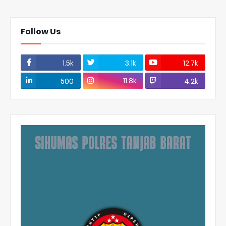
Follow Us
1.5k
3.1k
12.7k
11.8k
500
4.2k