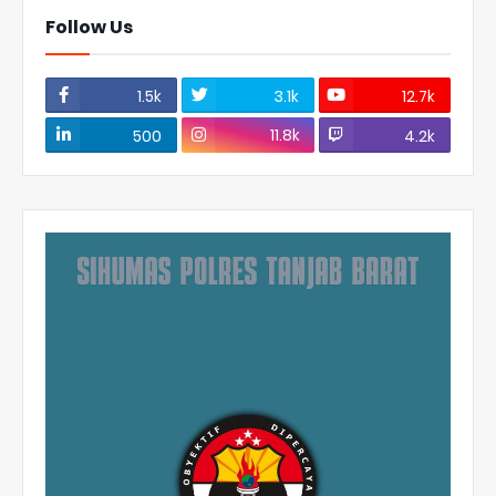
Follow Us
1.5k
3.1k
12.7k
11.8k
500
4.2k