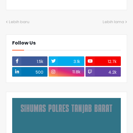
Lebih baru
Lebih lama
Follow Us
1.5k
3.1k
12.7k
11.8k
500
4.2k