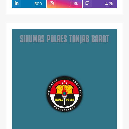
11.8k
500
4.2k