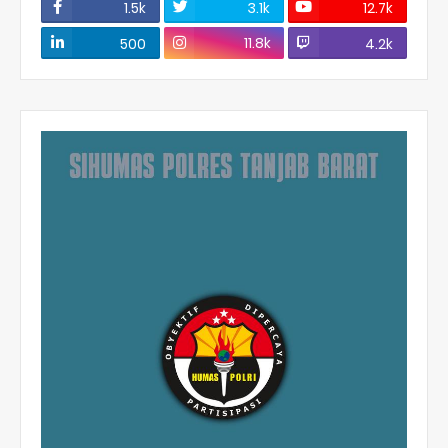
1.5k
3.1k
12.7k
11.8k
500
4.2k