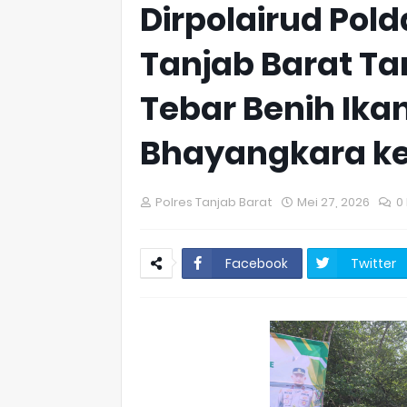
Dirpolairud Pol
Tanjab Barat T
Tebar Benih Ika
Bhayangkara k
Polres Tanjab Barat
Mei 27, 2026
0
Facebook
Twitter