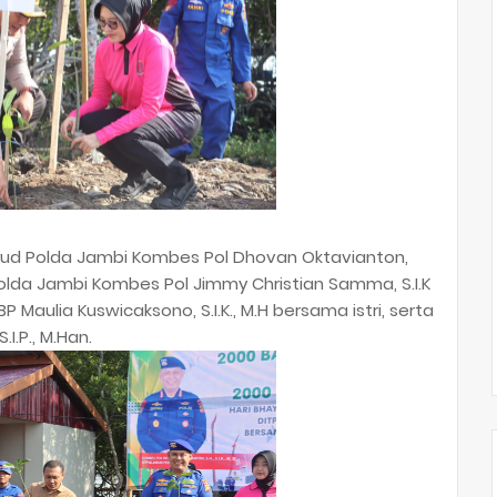
irud Polda Jambi Kombes Pol Dhovan Oktavianton,
mum Polda Jambi Kombes Pol Jimmy Christian Samma, S.I.K
P Maulia Kuswicaksono, S.I.K., M.H bersama istri, serta
.I.P., M.Han.