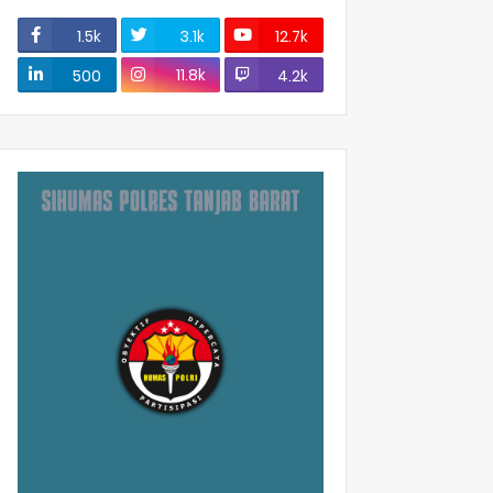
1.5k
3.1k
12.7k
11.8k
500
4.2k