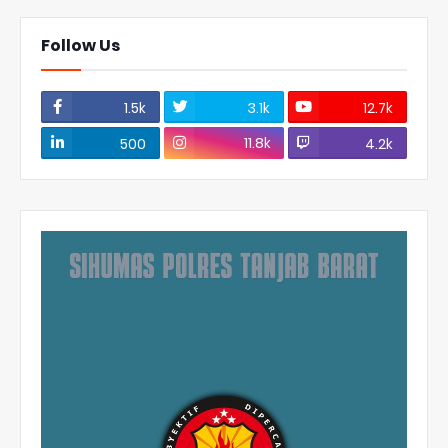
Follow Us
1.5k
3.1k
12.7k
11.8k
500
4.2k